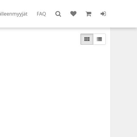
älleenmyyjät
FAQ