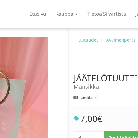
Etusivu
Kauppa
Tietoa Silvartista
J
Uutuudet
Avaimenperät j
JÄÄTELÖTUUTT
Mansikka
mansikkatuutti
7
,
00
€