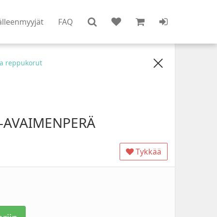
älleenmyyjät
FAQ
a reppukorut
I-AVAIMENPERÄ
Tykkää