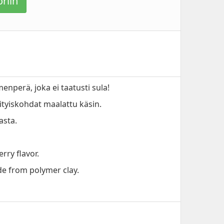
riin
enperä, joka ei taatusti sula!
sityiskohdat maalattu käsin.
asta.
rry flavor.
e from polymer clay.