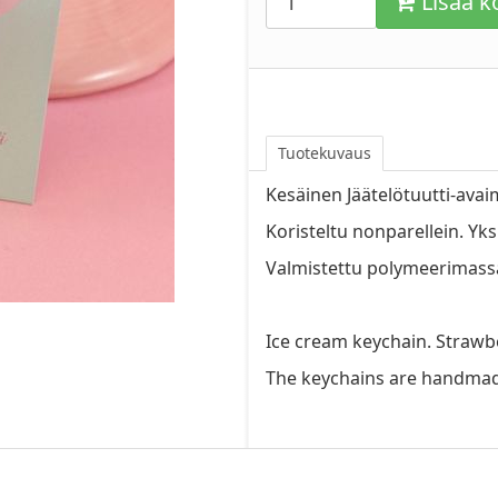
Lisää ko
Tuotekuvaus
Kesäinen Jäätelötuutti-avaim
Koristeltu nonparellein. Yk
Valmistettu polymeerimass
Ice cream keychain. Strawbe
The keychains are handmad