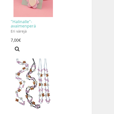
"Halinalle"-
avaimenperä
Eri värejä
7
,
00
€