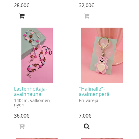
28
,
00
€
32
,
00
€
Lastenhoitaja-
"Halinalle"-
avainnauha
avaimenperä
140cm, valkoinen
Eri värejä
nyöri
36
,
00
€
7
,
00
€