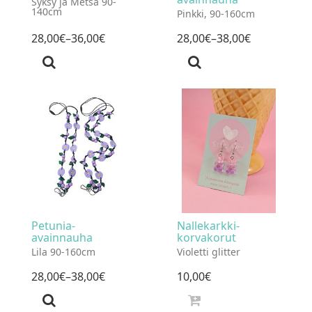
Syksy ja Metsä 90-
140cm
Pinkki, 90-160cm
28
,
00
€
–36
,
00
€
28
,
00
€
–38
,
00
€
Petunia-
Nallekarkki-
avainnauha
korvakorut
Lila 90-160cm
Violetti glitter
28
,
00
€
–38
,
00
€
10
,
00
€