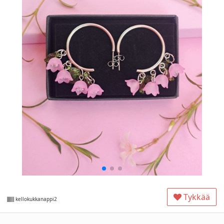
Tykkää
kellokukkanappi2