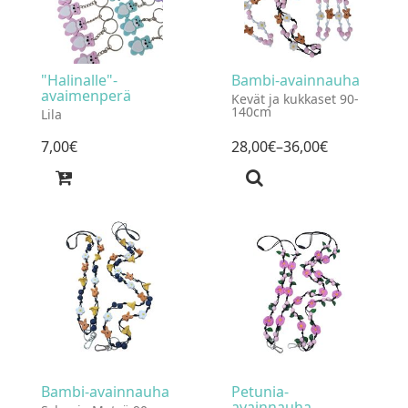
"Halinalle"-
Bambi-avainnauha
avaimenperä
Kevät ja kukkaset 90-
140cm
Lila
7
,
00
€
28
,
00
€
–36
,
00
€
Bambi-avainnauha
Petunia-
avainnauha