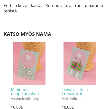
Erittäin kevyet kantaa! Korunosat ovat ruostumatonta
terästä.
KATSO MYÖS NÄMÄ
Minidonitsi-
Twisterjäätelö-
nappikorvakorut
korvakorut
Vaahtokarkkisävy
Pinkkivihreä
10
,
00
€
10
,
00
€