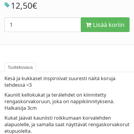
12
,
50
€
Lisää koriin
Tuotekuvaus
Kesä ja kukkaset inspiroivat suuresti näitä koruja
tehdessä <3
Kauniit kellokukat ja terälehdet on kiinnitetty
rengaskorvakoruun, joka on nappikiinnityksenä.
Halkaisija 3cm
Kukat jäävät kauniisti roikkumaan korvalehden
alapuolelle, ja samalla saat näyttävät rengaskorvakorut
etupuolelta.