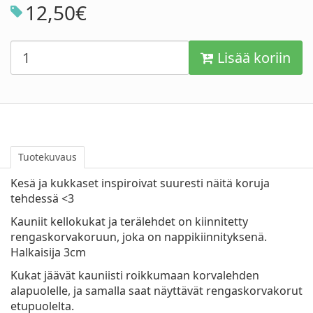
12
,
50
€
Lisää koriin
Tuotekuvaus
Kesä ja kukkaset inspiroivat suuresti näitä koruja
tehdessä <3
Kauniit kellokukat ja terälehdet on kiinnitetty
rengaskorvakoruun, joka on nappikiinnityksenä.
Halkaisija 3cm
Kukat jäävät kauniisti roikkumaan korvalehden
alapuolelle, ja samalla saat näyttävät rengaskorvakorut
etupuolelta.