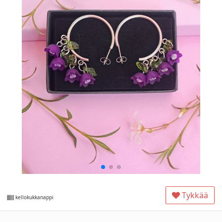
Tykkää
kellokukkanappi