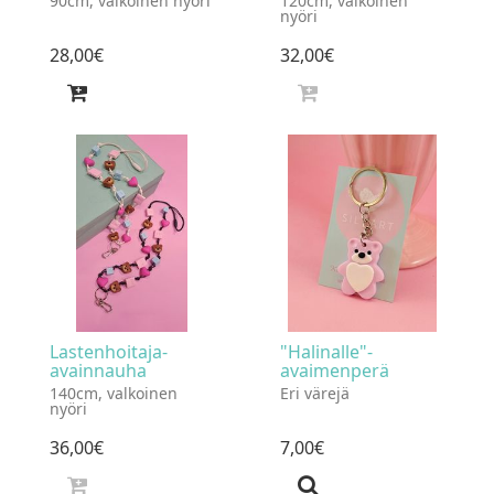
90cm, valkoinen nyöri
120cm, valkoinen
nyöri
28
,
00
€
32
,
00
€
Lastenhoitaja-
"Halinalle"-
avainnauha
avaimenperä
140cm, valkoinen
Eri värejä
nyöri
36
,
00
€
7
,
00
€