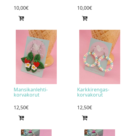
10
,
00
€
10
,
00
€
Mansikanlehti-
Karkkirengas-
korvakorut
korvakorut
12
,
50
€
12
,
50
€