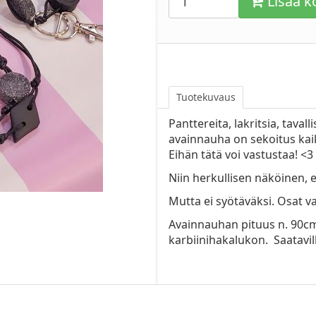
Lisää ko
Tuotekuvaus
Panttereita, lakritsia, taval
avainnauha on sekoitus kaik
Eihän tätä voi vastustaa! <3
Niin herkullisen näköinen, e
Mutta ei syötäväksi. Osat v
Avainnauhan pituus n. 90cm.
karbiinihakalukon. Saatavil