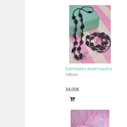
Salmiakki-avainnauha
140cm
34
,
00
€