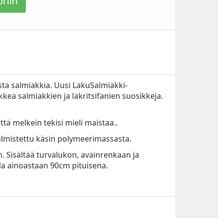
riin
lista salmiakkia. Uusi LakuSalmiakki-
kea salmiakkien ja lakritsifanien suosikkeja.
ttä melkein tekisi mieli maistaa..
almistettu käsin polymeerimassasta.
 Sisältää turvalukon, avainrenkaan ja
la ainoastaan 90cm pituisena.