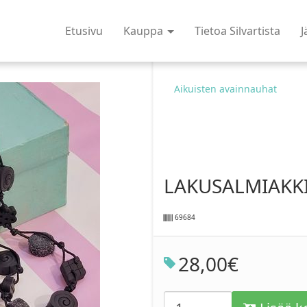
Etusivu
Kauppa
Tietoa Silvartista
J
Aikuisten avainnauhat
LAKUSALMIAKK
69684
28
,
00
€