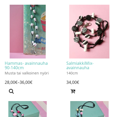
Hammas- avainnauha
SalmiakkiMix-
90-140cm
avainnauha
Musta tai valkoinen nyöri
140cm
28
,
00
€
–36
,
00
€
34
,
00
€