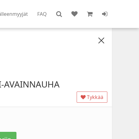
älleenmyyjät
FAQ
I-AVAINNAUHA
Tykkää