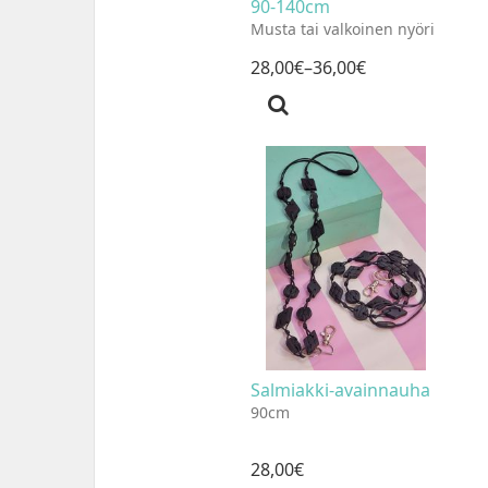
90-140cm
Musta tai valkoinen nyöri
28
,
00
€
–36
,
00
€
Salmiakki-avainnauha
90cm
28
,
00
€