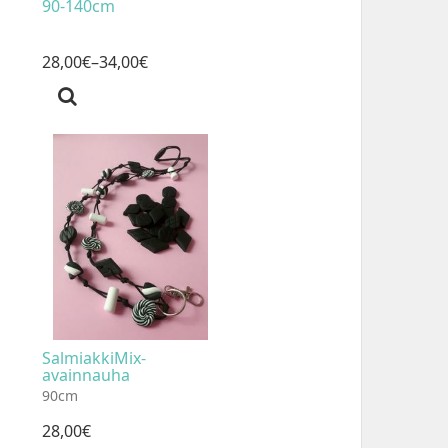
90-140cm
28
,
00
€
–34
,
00
€
SalmiakkiMix-
avainnauha
90cm
28
,
00
€