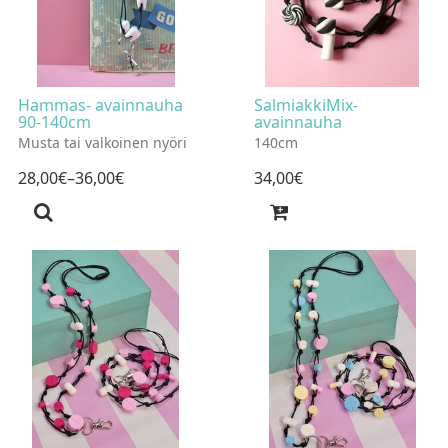
Hammas- avainnauha
SalmiakkiMix-
90-140cm
avainnauha
Musta tai valkoinen nyöri
140cm
28
,
00
€
–36
,
00
€
34
,
00
€