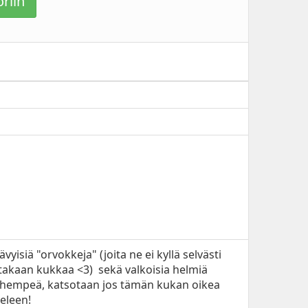
riin
yisiä "orvokkeja" (joita ne ei kyllä selvästi
takaan kukkaa <3) sekä valkoisia helmiä
ja hempeä, katsotaan jos tämän kukan oikea
eleen!