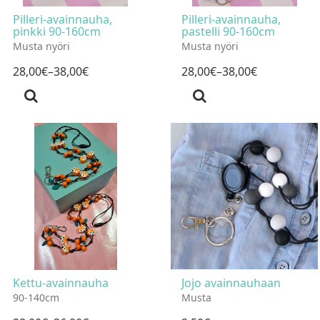
Pilleri-avainnauha,
Pilleri-avainnauha,
pinkki 90-160cm
pastelli 90-160cm
Musta nyöri
Musta nyöri
28
,
00
€
–38
,
00
€
28
,
00
€
–38
,
00
€
Kettu-avainnauha
Jojo avainnauhaan
90-140cm
Musta