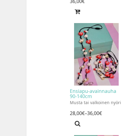
36
,
00
€
Ensiapu-avainnauha
90-140cm
Musta tai valkoinen nyöri
28
,
00
€
–36
,
00
€