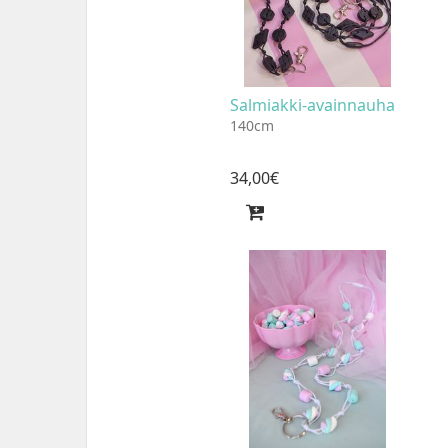
Salmiakki-avainnauha
140cm
34
,
00
€