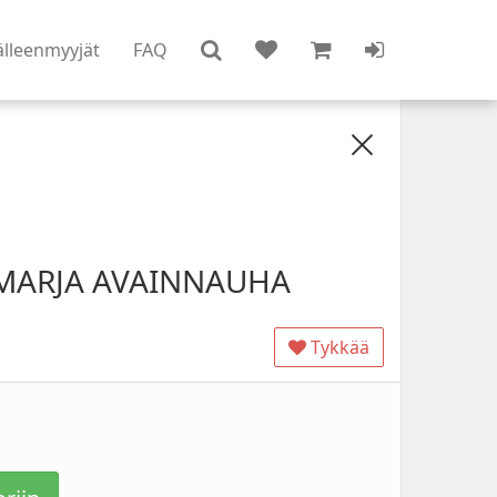
älleenmyyjät
FAQ
MARJA AVAINNAUHA
Tykkää