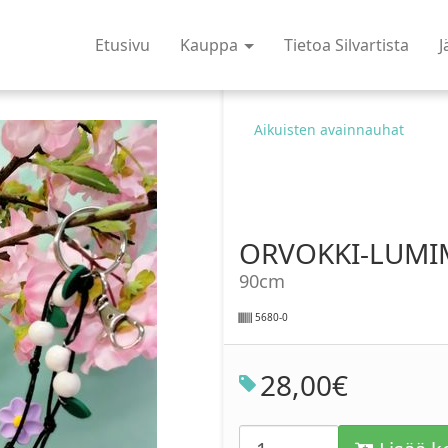
Etusivu
Kauppa
Tietoa Silvartista
J
Aikuisten avainnauhat
ORVOKKI-LUMI
90cm
5680-0
28
,
00
€