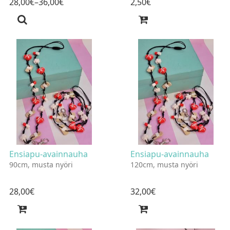
28
,
00
€
–36
,
00
€
2
,
50
€
Ensiapu-avainnauha
Ensiapu-avainnauha
90cm, musta nyöri
120cm, musta nyöri
28
,
00
€
32
,
00
€