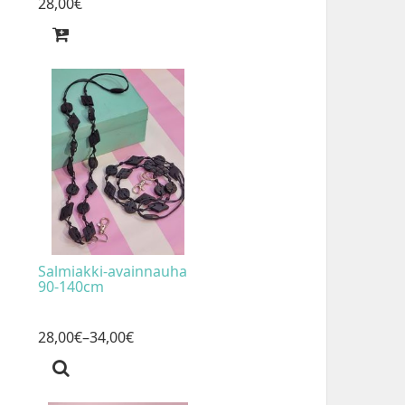
28
,
00
€
Salmiakki-avainnauha
90-140cm
28
,
00
€
–34
,
00
€