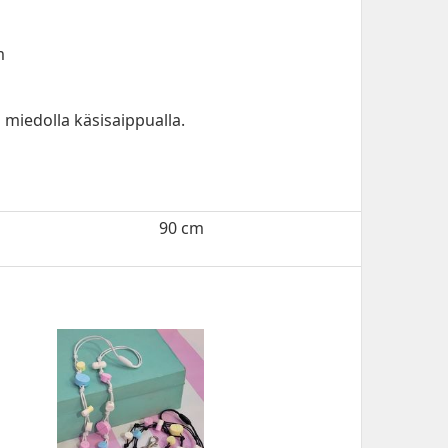
m
i miedolla käsisaippualla.
90 cm