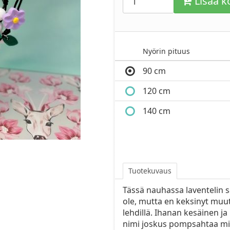
Lisää ko
Nyörin pituus
90 cm
120 cm
140 cm
Tuotekuvaus
Tässä nauhassa laventelin säv
ole, mutta en keksinyt muu
lehdillä. Ihanan kesäinen 
nimi joskus pompsahtaa mi