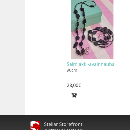
Salmiakki-avainnauha
90cm
28
,
00
€
Stellar Storefront