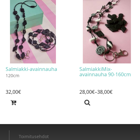
Salmiakki-avainnauha
SalmiakkiMix-
avainnauha 90-160cm
120cm
32
,
00
€
28
,
00
€
–38
,
00
€
Toimitusehdot