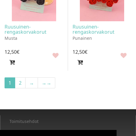
Ruusuinen-
Ruusuinen-
rengaskorvakorut
rengaskorvakorut
Musta
Punainen
12
,
50
€
12
,
50
€
1
2
→
→→
Toimitusehdot
Rekisteri- ja tietosuojaseloste