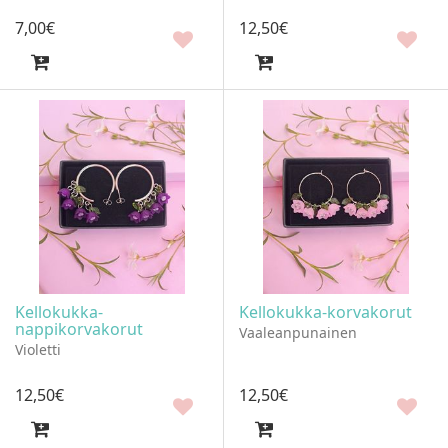
7
,
00
€
12
,
50
€
Kellokukka-
Kellokukka-korvakorut
nappikorvakorut
Vaaleanpunainen
Violetti
12
,
50
€
12
,
50
€